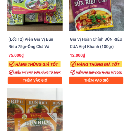
(Lốc 12) Viên Gia Vị Bún
Gia Vị Hoàn Chỉnh BÚN RIÊU
Riêu 75gr-Ông Chà Và
CUA Việt Khanh (100gr)
75.000₫
12.000₫
THÊM VÀO GIỎ
THÊM VÀO GIỎ