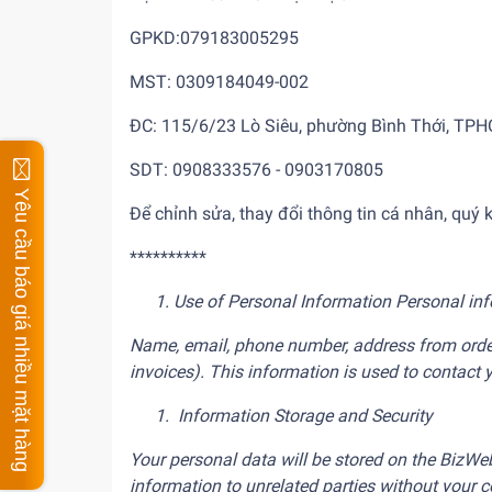
GPKD:079183005295
MST: 0309184049-002
ĐC: 115/6/23 Lò Siêu, phường Bình Thới, TP
SDT: 0908333576 - 0903170805
Yêu cầu báo giá nhiều mặt hàng
Để chỉnh sửa, thay đổi thông tin cá nhân, quý k
**********
Use of Personal Information Personal in
Name, email, phone number, address from order
invoices). This information is used to contact
Information Storage and Security
Your personal data will be stored on the BizWeb
information to unrelated parties without your 