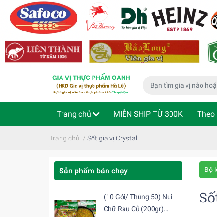
Trang chủ
MIỄN SHIP TỪ 300K
Theo 
Phù hợp cho bé
Thực phẩm ăn liền
Kiể
Trang chủ
/
Sốt gia vị Crystal
Bộ l
Sản phẩm bán chạy
Sốt
(10 Gói/ Thùng 50) Nui
Chữ Rau Củ (200gr)