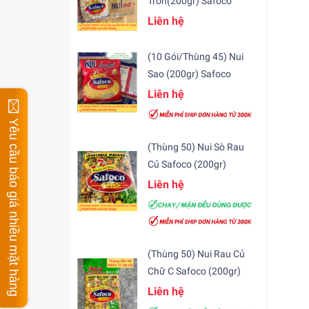
Tròn(200gr) Safoco
Liên hệ
(10 Gói/Thùng 45) Nui
Sao (200gr) Safoco
Liên hệ
Yêu cầu báo giá nhiều mặt hàng
(Thùng 50) Nui Sò Rau
Củ Safoco (200gr)
Liên hệ
(Thùng 50) Nui Rau Củ
Chữ C Safoco (200gr)
Liên hệ