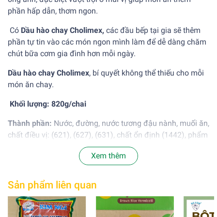
phần hấp dẫn, thơm ngon.
Có
Dầu hào chay Cholimex,
các đầu bếp tại gia sẽ thêm
phần tự tin vào các món ngon mình làm để dễ dàng chăm
chút bữa cơm gia đình hơn mỗi ngày.
Dầu hào chay Cholimex
, bí quyết không thể thiếu cho mỗi
món ăn chay.
Khối lượng: 820g/chai
Thành phần:
Nước, đường, nước tương đậu nành, muối ăn,
chất điều vị: (621), (627), (631), chất ổn định (1442), phẩm
màu tổng hợp: (150a), (150c), bột nấm chiết xuất, hương
Xem thêm
hào chay tổng hợp, chất bảo quản (202), chất điều chỉnh
độ acid (260).
Sản phẩm liên quan
Cách dùng:
Dùng ướp, nêm nếm, xào... (CHAY MẶN ĐỀU
DÙNG ĐƯỢC)