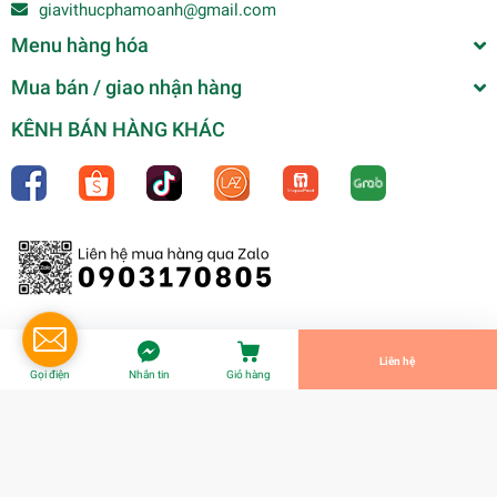
giavithucphamoanh@gmail.com
Menu hàng hóa
Mua bán / giao nhận hàng
KÊNH BÁN HÀNG KHÁC
(Thùng 12) Dầu hào chay Pet 820gr-Cholimex
0₫
undefined
Tiến Hành Thanh Toán
Liên hệ
Gọi điện
Nhắn tin
Giỏ hàng
© Bản quyền thuộc về
Gia Vị Thực Phẩm Oanh
| Cung cấp bởi
Sapo