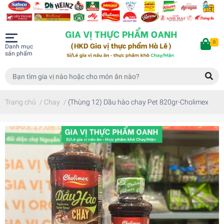
0
Danh mục
sản phẩm
Trang chủ
/
Chay
/
(Thùng 12) Dầu hào chay Pet 820gr-Cholimex