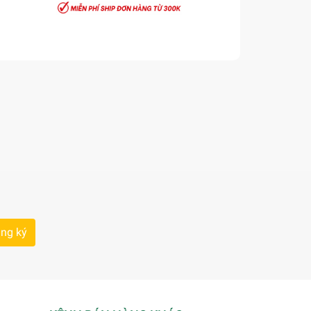
ng ký