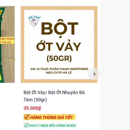
Bột Ớt Vảy/ Bột Ớt Nhuyễn Bà
Bột Gừng V
Tám (50gr)
35.000₫
115.000₫