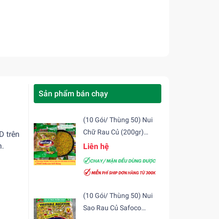
Sản phẩm bán chạy
(10 Gói/ Thùng 50) Nui
Chữ Rau Củ (200gr)
D trên
Safoco
n.
Liên hệ
(10 Gói/ Thùng 50) Nui
Sao Rau Củ Safoco