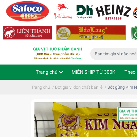
Trang chủ
MIỄN SHIP TỪ 300K
Theo 
Phù hợp cho bé
Thực phẩm ăn liền
Kiể
Trang chủ
/
Bột gia vị đơn chất bán lẻ
/
Bột gừng Kim N