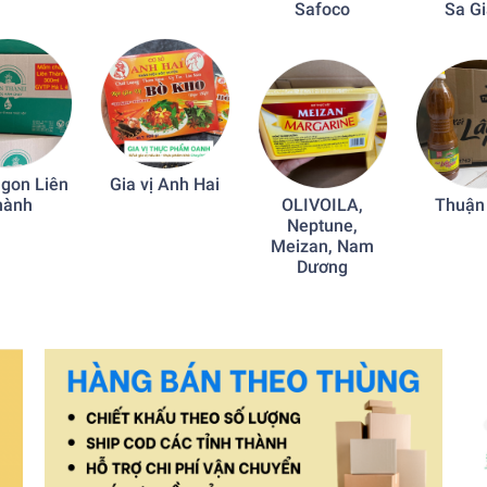
Safoco
Sa G
gon Liên
Gia vị Anh Hai
hành
OLIVOILA,
Thuận
Neptune,
Meizan, Nam
Dương