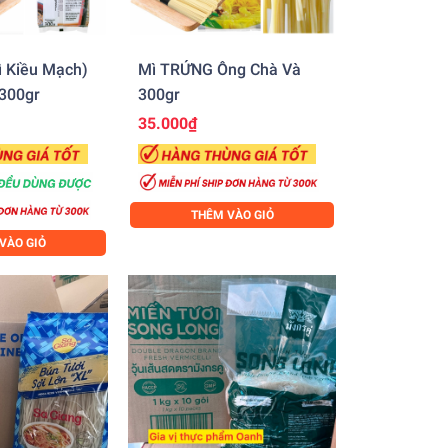
 Kiều Mạch)
Mì TRỨNG Ông Chà Và
300gr
300gr
35.000₫
THÊM VÀO GIỎ
VÀO GIỎ