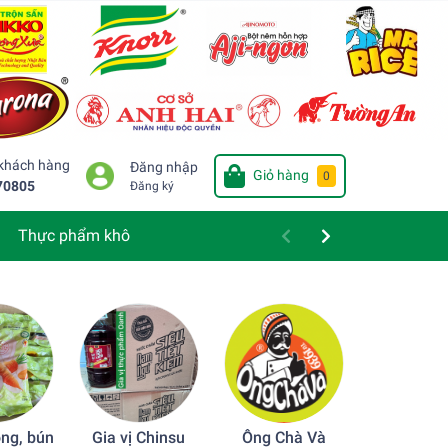
 khách hàng
Đăng nhập
Giỏ hàng
0
70805
Đăng ký
Thực phẩm khô
ng, bún
Gia vị Chinsu
Ông Chà Và
Bột chiên