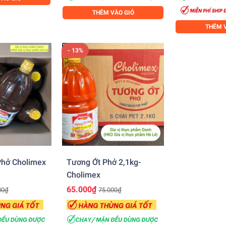
THÊM VÀO GIỎ
THÊM V
- 13%
hở Cholimex
Tương Ớt Phở 2,1kg-
Cholimex
65.000₫
00₫
75.000₫