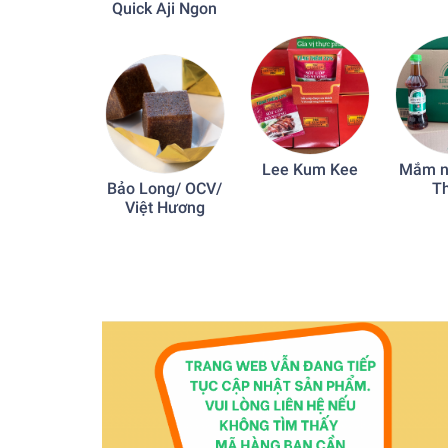
Quick Aji Ngon
Lee Kum Kee
Mắm n
Bảo Long/ OCV/
T
Việt Hương