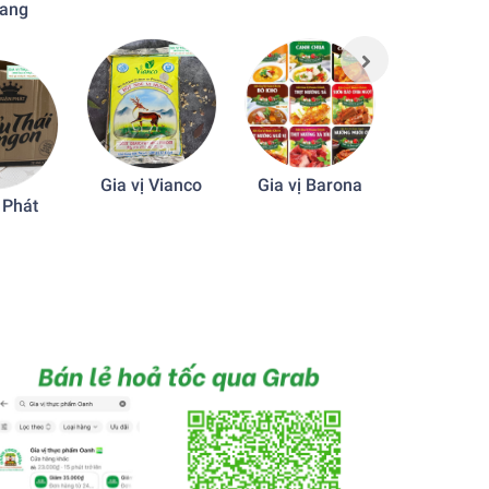
iang
sườn chay
Gia vị Vianco
Gia vị Barona
 Phát
Magg