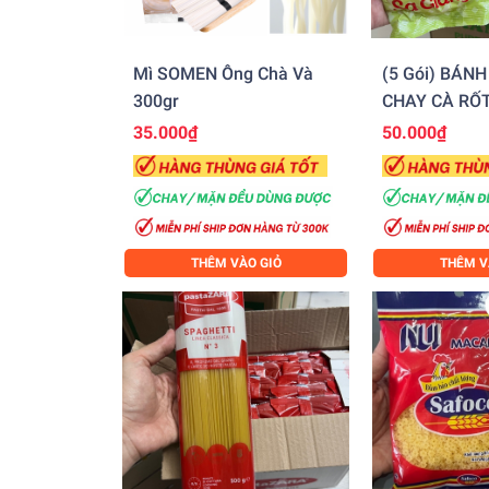
Mì SOMEN Ông Chà Và
(5 Gói) BÁN
300gr
CHAY CÀ RỐT
(100g)
35.000₫
50.000₫
THÊM VÀO GIỎ
THÊM V