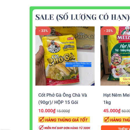
SALE (SỐ LƯỢNG CÓ HẠN)
- 33%
- 25%
Cốt Phở Gà Ông Chà Và
Hạt Nêm Mei
(90gr)/ HỘP 15 Gói
1kg
10.000₫
45.000₫
15.000₫
60.0
THÊM V