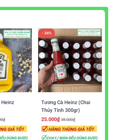
- 34%
 Heinz
Tương Cà Heinz (chai
Thủy Tinh 300gr)
25.000₫
00₫
38.000₫