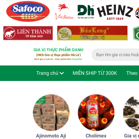
Trang chủ
MIỄN SHIP TỪ 300K
Theo 
Phù hợp cho bé
Thực phẩm ăn liền
Kiể
Ajinomoto Aji
Cholimex
Gia vị