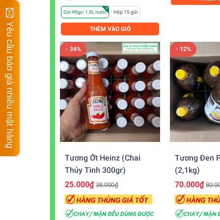
Gói 90gr/ 1,5L nước
Hộp 15 gói
Yêu cầu báo giá nhiều mặt hàng
THÊM VÀO GIỎ
- 34%
- 12%
Tương Ớt Heinz (chai
Tương Đen P
Thủy Tinh 300gr)
(2,1kg)
25.000₫
70.000₫
38.000₫
80.0