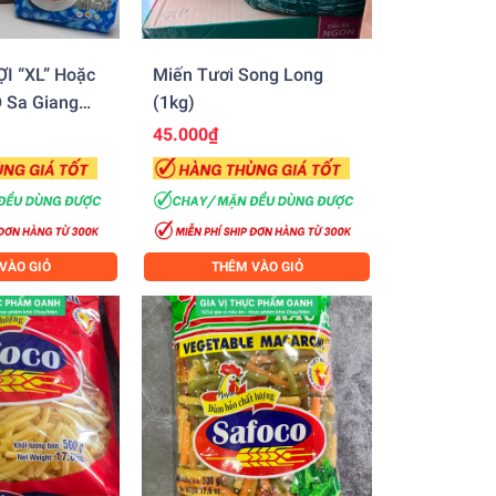
I “XL” Hoặc
Miến Tươi Song Long
 Sa Giang
(1kg)
ng 20
45.000₫
VÀO GIỎ
THÊM VÀO GIỎ