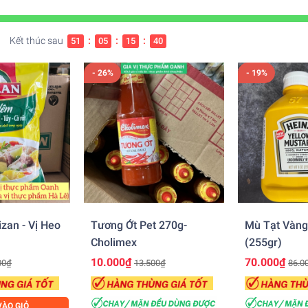
Kết thúc sau
:
:
:
51
05
15
38
- 26%
- 19%
zan - Vị Heo
Tương Ớt Pet 270g-
Mù Tạt Vàng
Cholimex
(255gr)
10.000₫
70.000₫
00₫
13.500₫
86.0
ÀO GIỎ