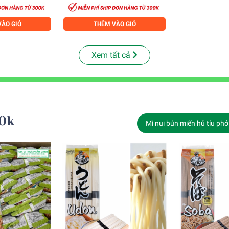
ÀO GIỎ
THÊM VÀO GIỎ
Xem tất cả
0k
Mì nui bún miến hủ tíu phở