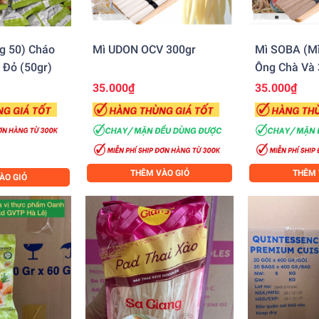
g 50) Cháo
Mì UDON OCV 300gr
Mì SOBA (Mì
 Đỏ (50gr)
Ông Chà Và 
35.000₫
35.000₫
THÊM VÀO GIỎ
THÊM 
ÀO GIỎ