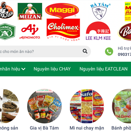
Hỗ trợ
09031
nhãn hiệu
Nguyên liệu CHAY
Nguyên liệu EATCLEAN
m tra đơn hàng
 nông sản
Gia vị Bà Tám
Mì nui chay mặn
Bánh phồ