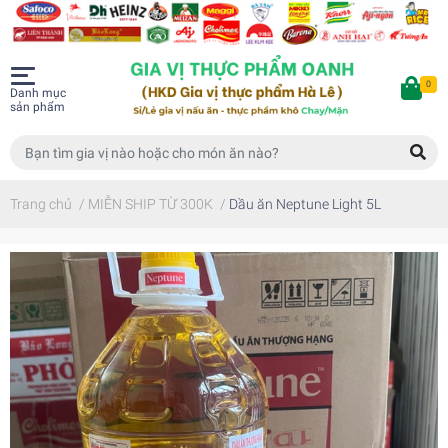
0
Danh mục
sản phẩm
Trang chủ
/
MIỄN SHIP TỪ 300K
/
Dầu ăn Neptune Light 5L