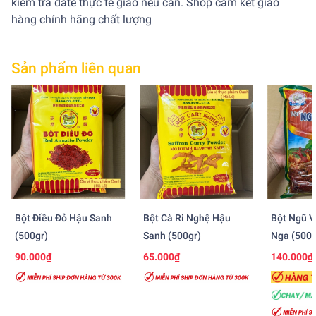
kiểm tra date thực tế giao nếu cần. Shop cam kết giao
hàng chính hãng chất lượng
Sản phẩm liên quan
Bột Điều Đỏ Hậu Sanh
Bột Cà Ri Nghệ Hậu
Bột Ngũ V
(500gr)
Sanh (500gr)
Nga (500g
90.000₫
65.000₫
140.000₫