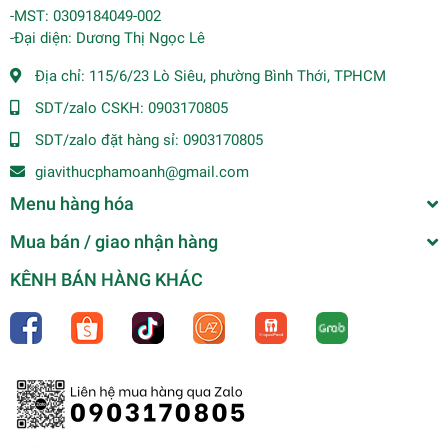
-MST: 0309184049-002
-Đại diện: Dương Thị Ngọc Lê
Địa chỉ:
115/6/23 Lò Siêu, phường Bình Thới, TPHCM
SDT/zalo CSKH:
0903170805
SDT/zalo đặt hàng sỉ:
0903170805
giavithucphamoanh@gmail.com
Menu hàng hóa
Mua bán / giao nhận hàng
KÊNH BÁN HÀNG KHÁC
Dầu ăn Neptune Light 5L