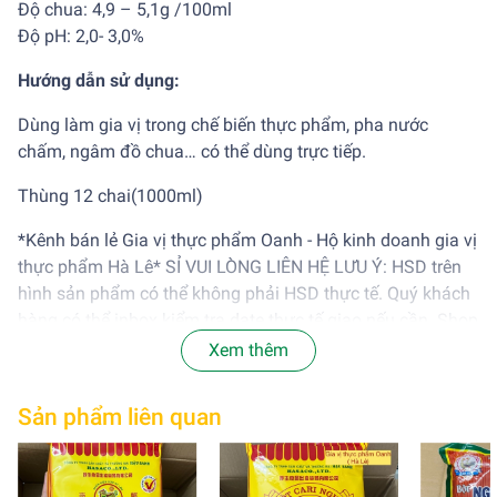
Độ chua: 4,9 – 5,1g /100ml
Độ pH: 2,0- 3,0%
Hướng dẫn sử dụng:
Dùng làm gia vị trong chế biến thực phẩm, pha nước
chấm, ngâm đồ chua… có thể dùng trực tiếp.
Thùng 12 chai(1000ml)
*Kênh bán lẻ Gia vị thực phẩm Oanh - Hộ kinh doanh gia vị
thực phẩm Hà Lê* SỈ VUI LÒNG LIÊN HỆ LƯU Ý: HSD trên
hình sản phẩm có thể không phải HSD thực tế. Quý khách
hàng có thể inbox kiểm tra date thực tế giao nếu cần. Shop
cam kết giao hàng chính hãng chất lượng-SP
Xem thêm
Sản phẩm liên quan