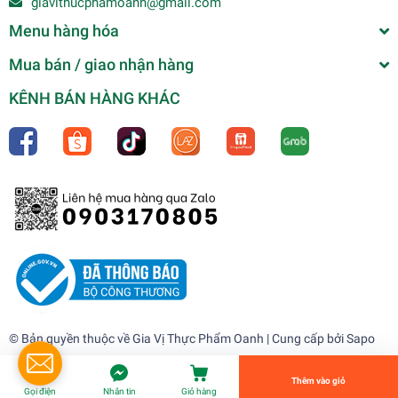
giavithucphamoanh@gmail.com
Menu hàng hóa
Mua bán / giao nhận hàng
KÊNH BÁN HÀNG KHÁC
Giấm / Dấm TRẮNG 1L - COROLI
35.000₫
undefined
© Bản quyền thuộc về
Gia Vị Thực Phẩm Oanh
| Cung cấp bởi
Sapo
Tiến Hành Thanh Toán
Thêm vào giỏ
Gọi điện
Nhắn tin
Giỏ hàng