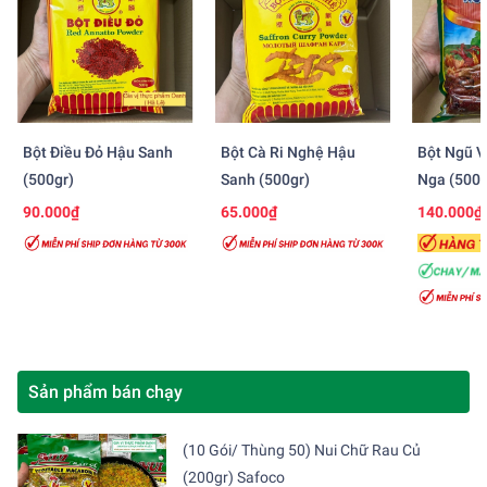
Bột Điều Đỏ Hậu Sanh
Bột Cà Ri Nghệ Hậu
Bột Ngũ V
(500gr)
Sanh (500gr)
Nga (500g
90.000₫
65.000₫
140.000₫
Sản phẩm bán chạy
(10 Gói/ Thùng 50) Nui Chữ Rau Củ
(200gr) Safoco