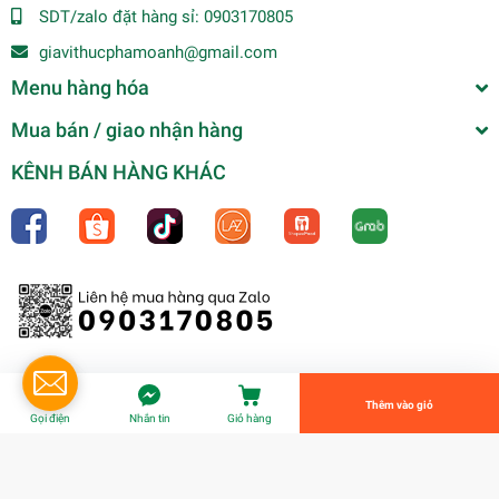
SDT/zalo đặt hàng sỉ:
0903170805
giavithucphamoanh@gmail.com
Menu hàng hóa
Mua bán / giao nhận hàng
KÊNH BÁN HÀNG KHÁC
Miến tươi Song Long (1kg)
45.000₫
undefined
Tiến Hành Thanh Toán
Thêm vào giỏ
Gọi điện
Nhắn tin
Giỏ hàng
© Bản quyền thuộc về
Gia Vị Thực Phẩm Oanh
| Cung cấp bởi
Sapo