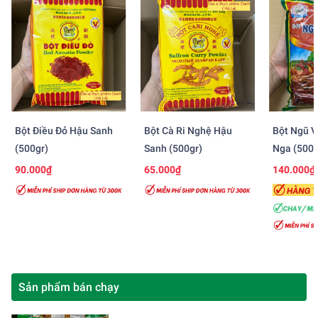
Bột Điều Đỏ Hậu Sanh
Bột Cà Ri Nghệ Hậu
Bột Ngũ V
(500gr)
Sanh (500gr)
Nga (500g
90.000₫
65.000₫
140.000₫
Sản phẩm bán chạy