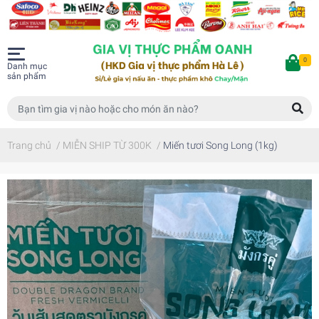
0
Danh mục
sản phẩm
Trang chủ
/
MIỄN SHIP TỪ 300K
/
Miến tươi Song Long (1kg)