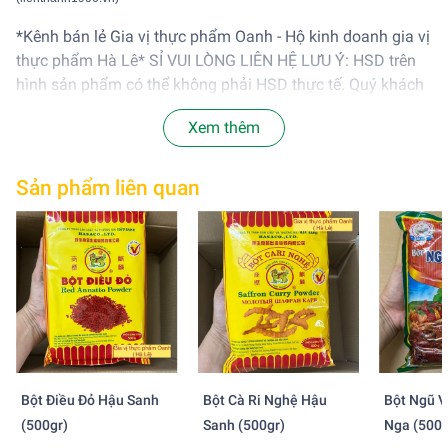
*Kênh bán lẻ Gia vị thực phẩm Oanh - Hộ kinh doanh gia vị
thực phẩm Hà Lê* SỈ VUI LÒNG LIÊN HỆ LƯU Ý: HSD trên
hình sản phẩm có thể không phải HSD thực tế. Quý khách
hàng có thể inbox kiểm tra date thực tế giao nếu cần. Shop
Xem thêm
cam kết giao hàng chính hãng chất lượng
Sản phẩm liên quan
Bột Điều Đỏ Hậu Sanh
Bột Cà Ri Nghệ Hậu
Bột Ngũ V
(500gr)
Sanh (500gr)
Nga (500g