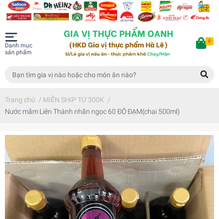
0
Danh mục
sản phẩm
Trang chủ
/
MIỄN SHIP TỪ 300K
/
Nước mắm Liên Thành nhãn ngọc 60 ĐỘ ĐẠM(chai 500ml)