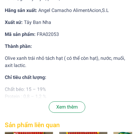
Hãng sản xuất:
Angel Camacho AlimentAcion,S.L
Xuất xứ:
Tây Ban Nha
Mã sản phẩm:
FRA02053
Thành phần:
Olive xanh trái nhỏ tách hạt ( có thể còn hạt), nước, muối,
axit lactic.
Chỉ tiêu chất lượng:
Chất béo: 15 – 19%
Protein : 0,8 – 1,2 %
Năng lượng : 145 – 180 Kcal/100gr
Xem thêm
Hướng dẫn sử dụng:
Sản phẩm liên quan
Dùng trực tiếp hoặc chế biến theo khẩu vị