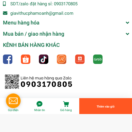
SDT/zalo đặt hàng sỉ:
0903170805
giavithucphamoanh@gmail.com
Menu hàng hóa
Mua bán / giao nhận hàng
KÊNH BÁN HÀNG KHÁC
OLIVE XANH TRÁI NHỎ TÁCH HẠT (163G/335G)-
FRAGATA
88.000₫
undefined
Tiến Hành Thanh Toán
Thêm vào giỏ
Gọi điện
Nhắn tin
Giỏ hàng
© Bản quyền thuộc về
Gia Vị Thực Phẩm Oanh
| Cung cấp bởi
Sapo