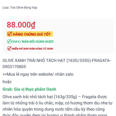
Loại: Trái Olive đóng hộp
88.000₫
OLIVE XANH TRÁI NHỎ TÁCH HẠT (163G/335G)-FRAGATA-
0903170805
>>Mua lẻ ngay trên website/ nhắn zalo
hoặc
Grab:
Gia vị thực phẩm Oanh
Olive xanh trái nhỏ tách hạt (163g/335g) – Fragata được
làm từ những trái ô liu chắc, mập, có hương thơm dịu nhẹ tự
nhiên hòa quyện trong dung nước tẩm cầu kỳ theo công
thức độc quyền đem lại hương vị thành phẩm thơm ngon.