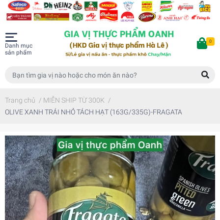
0
Danh mục
sản phẩm
Trang chủ
/
MIỄN SHIP TỪ 300K
/
OLIVE XANH TRÁI NHỎ TÁCH HẠT (163G/335G)-FRAGATA