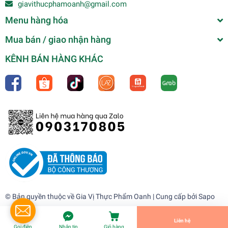
giavithucphamoanh@gmail.com
Menu hàng hóa
Mua bán / giao nhận hàng
KÊNH BÁN HÀNG KHÁC
(Thùng 24) Phô mai lát GOLD 12 lát
0₫
undefined
© Bản quyền thuộc về
Gia Vị Thực Phẩm Oanh
| Cung cấp bởi
Sapo
Tiến Hành Thanh Toán
Liên hệ
Gọi điện
Nhắn tin
Giỏ hàng