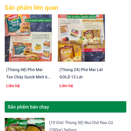
Sản phẩm liên quan
(Thùng 48) Phô Mai
(Thùng 24) Phô Mai Lát
Tan Chảy Quick Melt 6
GOLD 12 Lát
Lát
Liên hệ
Liên hệ
Sản phẩm bán chạy
(10 Gói/ Thùng 50) Nui Chữ Rau Củ
(200gr) Safoco