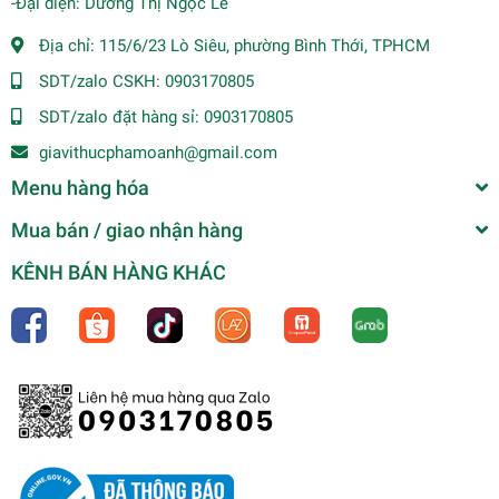
-Đại diện: Dương Thị Ngọc Lê
Địa chỉ:
115/6/23 Lò Siêu, phường Bình Thới, TPHCM
SDT/zalo CSKH:
0903170805
SDT/zalo đặt hàng sỉ:
0903170805
giavithucphamoanh@gmail.com
Menu hàng hóa
Mua bán / giao nhận hàng
KÊNH BÁN HÀNG KHÁC
Sườn chay Panko (KG)
135.000₫