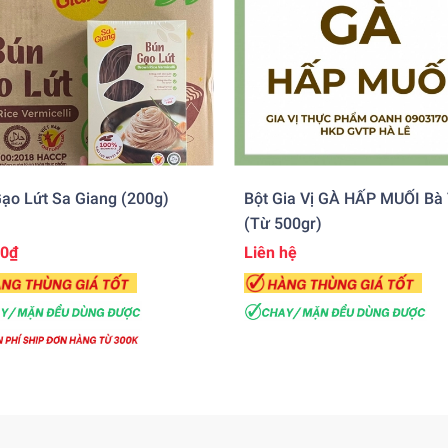
ạo Lứt Sa Giang (200g)
Bột Gia Vị GÀ HẤP MUỐI Bà
(từ 500gr)
00₫
Liên hệ