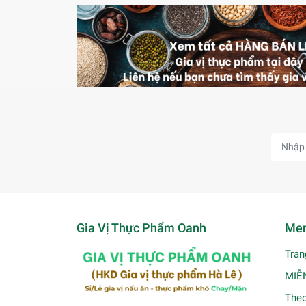
Gia Vị Thực Phẩm Oanh
Men
Tran
MIỄ
Theo