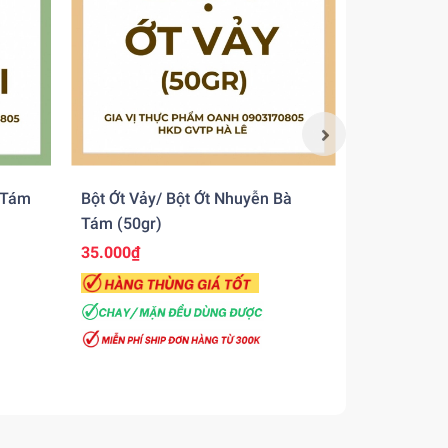
 Tám
Bột Ớt Vảy/ Bột Ớt Nhuyễn Bà
Bột Gia Vị 
Tám (50gr)
35.000₫
Liên hệ