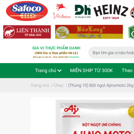
Trang chủ
MIỄN SHIP TỪ 300K
Theo 
Phù hợp cho bé
Thực phẩm ăn liền
Kiể
Trang chủ
/
Chay
/
(Thùng 10) Bột ngọt Ajinomoto 2kg