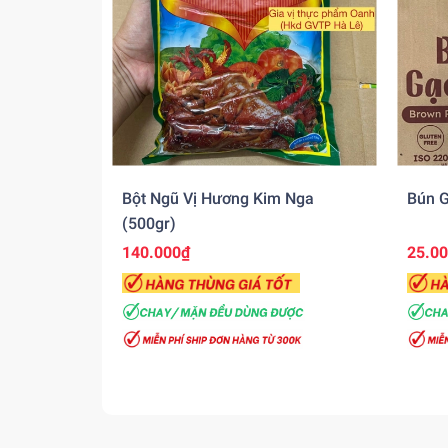
Bột Ngũ Vị Hương Kim Nga
Bún G
(500gr)
140.000₫
25.0