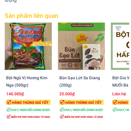
lượng
Sản phẩm liên quan
Bột Ngũ Vị Hương Kim
Bún Gạo Lứt Sa Giang
Bột Gia V
Nga (500gr)
(200g)
MUỐI Bà 
500gr)
140.000₫
25.000₫
Liên hệ