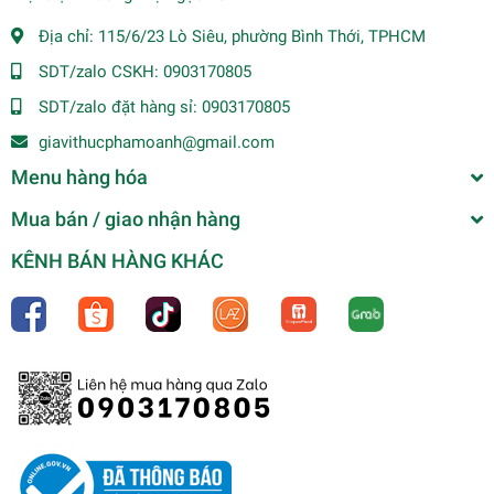
Địa chỉ:
115/6/23 Lò Siêu, phường Bình Thới, TPHCM
SDT/zalo CSKH:
0903170805
SDT/zalo đặt hàng sỉ:
0903170805
giavithucphamoanh@gmail.com
Menu hàng hóa
Mua bán / giao nhận hàng
KÊNH BÁN HÀNG KHÁC
(Thùng 4) Ajinomoto Plus 5Kg
0₫
undefined