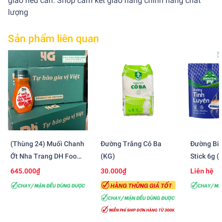
giao nếu cần. Shop cam kết giao hàng chính hãng chất
lượng
Sản phẩm liên quan
(Thùng 24) Muối Chanh
Đường Trắng Cô Ba
Đường Bi
Ớt Nha Trang DH Foods
(KG)
Stick 6g (
(200gr)
(Bao 20 G
645.000₫
30.000₫
Liên hệ