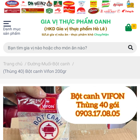
0
Danh mục
sản phẩm
Trang chủ
/
Đường-Muối-Bột canh
/
(Thùng 40) Bột canh Vifon 200gr