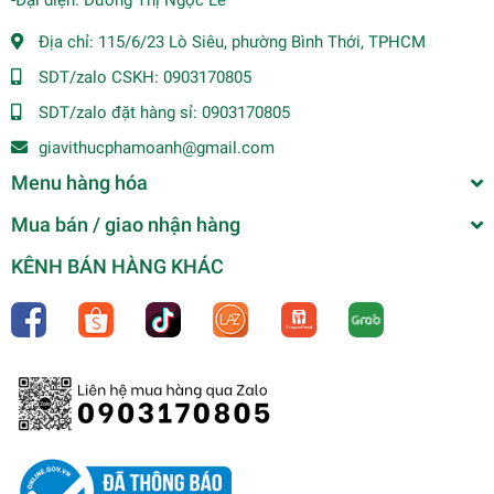
-Đại diện: Dương Thị Ngọc Lê
Địa chỉ:
115/6/23 Lò Siêu, phường Bình Thới, TPHCM
SDT/zalo CSKH:
0903170805
SDT/zalo đặt hàng sỉ:
0903170805
giavithucphamoanh@gmail.com
Menu hàng hóa
Mua bán / giao nhận hàng
KÊNH BÁN HÀNG KHÁC
(Thùng 40) Bột canh Vifon 200gr
0₫