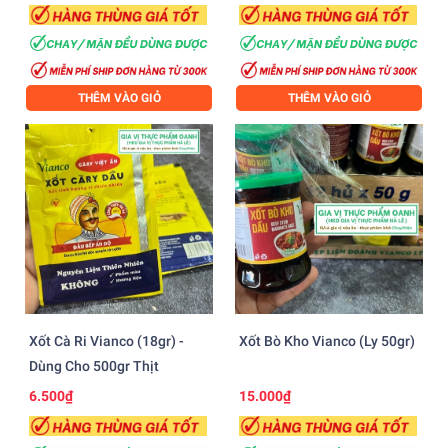
THÊM VÀO GIỎ
THÊM VÀO GIỎ
Xốt Cà Ri Vianco (18gr) -
Xốt Bò Kho Vianco (ly 50gr)
Dùng Cho 500gr Thịt
6.500₫
15.000₫