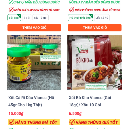
gói 18gr
5 gói
xâu 10 gói
Hũ thuỷ tinh 50gr
Lốc 12 hũ
THÊM VÀO GIỎ
THÊM VÀO GIỎ
Xốt Cà Ri Dầu Vianco (hũ
Xốt Bò Kho Vianco (gói
45gr Cho 1kg Thịt)
18gr)/ Xâu 10 Gói
15.000₫
6.500₫