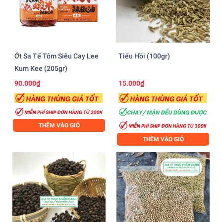
Ớt Sa Tế Tôm Siêu Cay Lee
Tiểu Hồi (100gr)
Kum Kee (205gr)
90.000₫
15.000₫
THÊM VÀO GIỎ
THÊM VÀO GIỎ