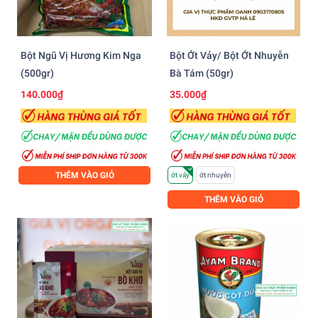
Bột Ngũ Vị Hương Kim Nga
Bột Ớt Vảy/ Bột Ớt Nhuyễn
(500gr)
Bà Tám (50gr)
140.000₫
35.000₫
THÊM VÀO GIỎ
ớt vảy
ớt nhuyễn
THÊM VÀO GIỎ