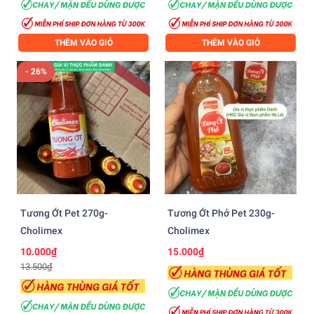
THÊM VÀO GIỎ
THÊM VÀO GIỎ
- 26%
Tương Ớt Pet 270g-
Tương Ớt Phở Pet 230g-
Cholimex
Cholimex
10.000₫
15.000₫
13.500₫