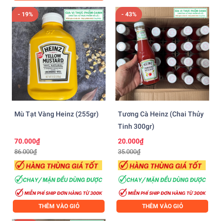
- 19%
- 43%
Mù Tạt Vàng Heinz (255gr)
Tương Cà Heinz (chai Thủy
Tinh 300gr)
70.000₫
20.000₫
86.000₫
35.000₫
THÊM VÀO GIỎ
THÊM VÀO GIỎ