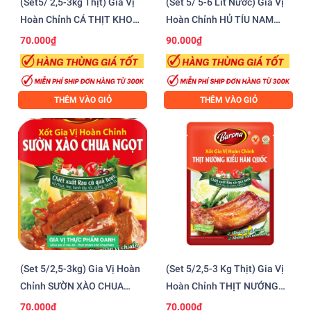
(Set5/ 2,5-3kg Thịt) Gia Vị
(Set 5/ 5-6 Lít Nước) Gia Vị
Hoàn Chỉnh CÁ THỊT KHO
Hoàn Chỉnh HỦ TÍU NAM
Barona (80gr)
VANG Barona (110gr)
70.000₫
90.000₫
THÊM VÀO GIỎ
THÊM VÀO GIỎ
(Set 5/2,5-3kg) Gia Vị Hoàn
(Set 5/2,5-3 Kg Thịt) Gia Vị
Chỉnh SƯỜN XÀO CHUA
Hoàn Chỉnh THỊT NƯỚNG
NGỌT Barona (80gr)
HÀN QUỐC Barona (80gr)
70.000₫
70.000₫