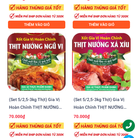
THÊM VÀO GIỎ
THÊM VÀO GIỎ
(Set 5/2,5-3kg Thịt) Gia Vị
(Set 5/2,5-3kg Thịt) Gia Vị
Hoàn Chỉnh THỊT NƯỚNG
Hoàn Chỉnh THỊT NƯỚNG
NGŨ VỊ Barona (80gr)
XÁ XÍU Barona (80gr)
70.000₫
70.000₫