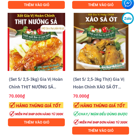
THÊM VÀO GIỎ
THÊM VÀO GIỎ
(Set 5/ 2,5-3kg) Gia Vị Hoàn
(Set 5/ 2,5-3kg Thịt) Gia Vị
Chỉnh THỊT NƯỚNG SẢ
Hoàn Chỉnh XÀO SẢ ỚT
Barona (80gr)
Barona (80gr)
70.000₫
70.000₫
THÊM VÀO GIỎ
THÊM VÀO GIỎ