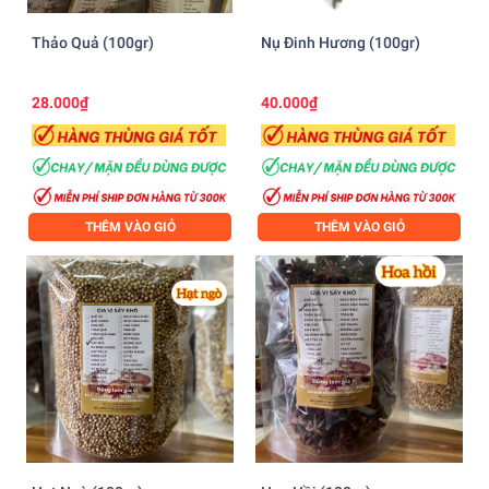
Thảo Quả (100gr)
Nụ Đinh Hương (100gr)
28.000₫
40.000₫
THÊM VÀO GIỎ
THÊM VÀO GIỎ