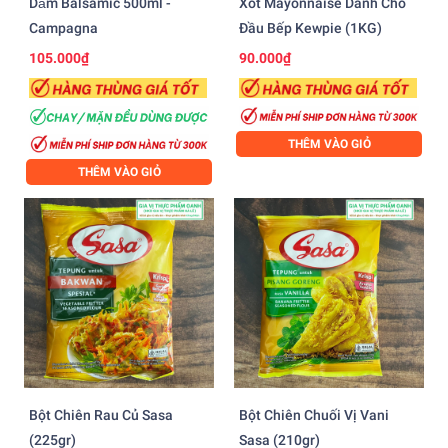
Dấm Balsamic 500ml -
Xốt Mayonnaise Dành Cho
Campagna
Đầu Bếp Kewpie (1KG)
105.000₫
90.000₫
THÊM VÀO GIỎ
THÊM VÀO GIỎ
Bột Chiên Rau Củ Sasa
Bột Chiên Chuối Vị Vani
(225gr)
Sasa (210gr)