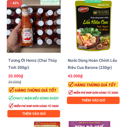
- 43%
Tương Ớt Heinz (chai Thủy
Nước Dùng Hoàn Chỉnh Lẩu
Tinh 300gr)
Riêu Cua Barona (230gr)
20.000₫
43.000₫
35.000₫
THÊM VÀO GIỎ
THÊM VÀO GIỎ