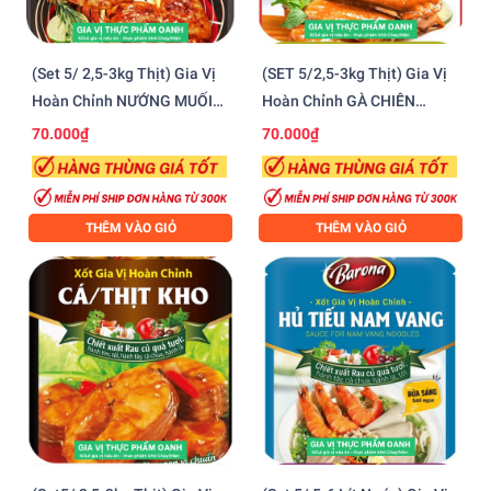
(Set 5/ 2,5-3kg Thịt) Gia Vị
(SET 5/2,5-3kg Thịt) Gia Vị
Hoàn Chỉnh NƯỚNG MUỐI
Hoàn Chỉnh GÀ CHIÊN
ỚT Barona (80gr)
NƯỚC MẮM Barona (80gr)
70.000₫
70.000₫
THÊM VÀO GIỎ
THÊM VÀO GIỎ