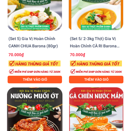
(Set 5) Gia Vị Hoàn Chỉnh
(Set 5/ 2-3kg Thịt) Gia Vị
CANH CHUA Barona (80gr)
Hoàn Chỉnh CÀ RI Barona
(80gr)
70.000₫
70.000₫
THÊM VÀO GIỎ
THÊM VÀO GIỎ