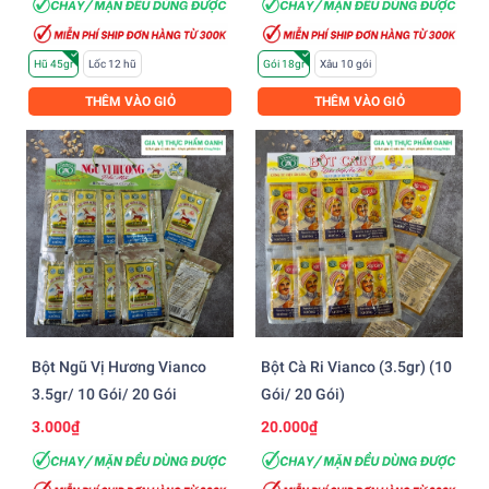
Hũ 45gr
Lốc 12 hũ
Gói 18gr
Xâu 10 gói
THÊM VÀO GIỎ
THÊM VÀO GIỎ
Bột Ngũ Vị Hương Vianco
Bột Cà Ri Vianco (3.5gr) (10
3.5gr/ 10 Gói/ 20 Gói
Gói/ 20 Gói)
3.000₫
20.000₫