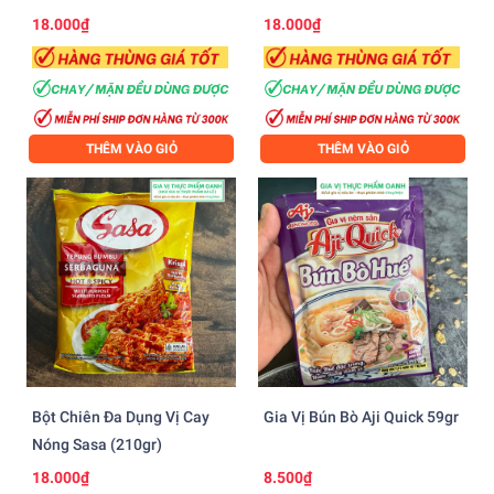
18.000₫
18.000₫
THÊM VÀO GIỎ
THÊM VÀO GIỎ
Bột Chiên Đa Dụng Vị Cay
Gia Vị Bún Bò Aji Quick 59gr
Nóng Sasa (210gr)
18.000₫
8.500₫