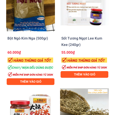
Bột Ngò Kim Nga (500gr)
Sốt Tương Ngọt Lee Kum
Kee (240gr)
60.000₫
55.000₫
THÊM VÀO GIỎ
THÊM VÀO GIỎ