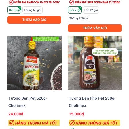
Gói 50gr
Thùng 60 gói
Gói 57gr
Lốc 12 gói
Thùng 120 gói
THÊM VÀO GIỎ
THÊM VÀO GIỎ
Tương Đen Pet 520g-
Tương Đen Phở Pet 230g-
Cholimex
Cholimex
24.000₫
15.000₫