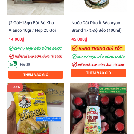
(2 Gói*18gr) Bột Bò Kho
Nước Cốt Dừa Ít Béo Ayam
Vianco 10gr / Hộp 25 Gói
Brand 17% Độ Béo (400ml)
14.000₫
45.000₫
Set 2
Hộp 25
THÊM VÀO GIỎ
THÊM VÀO GIỎ
- 33%