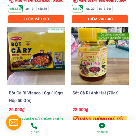
gói 3,5gr
set 10
xâu 20
set 10
xâu 20
gói 3.5gr
THÊM VÀO GIỎ
THÊM VÀO GIỎ
Bột Cà Ri Vianco 10gr (10gr/
Sốt Cà Ri Anh Hai (70gr)
Hộp 50 Gói)
20.000₫
23.000₫
Gọi điện
Nhắn tin
Set 3 (3kg thịt)
Set 5 (5kg thịt)