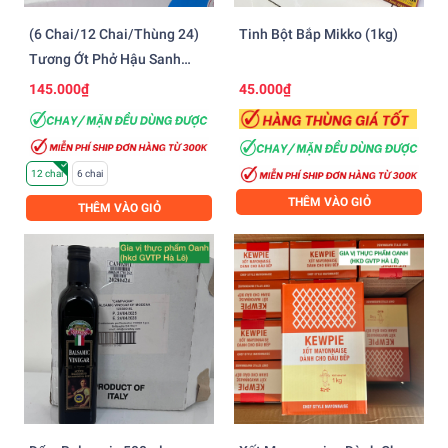
(6 Chai/12 Chai/thùng 24)
Tinh Bột Bắp Mikko (1kg)
Tương Ớt Phở Hậu Sanh
(250gr) - NẮP XANH
145.000₫
45.000₫
12 chai
6 chai
THÊM VÀO GIỎ
THÊM VÀO GIỎ