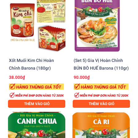
Xốt Muối Kim Chi Hoàn
(Set 5) Gia Vị Hoàn Chỉnh
Chỉnh Barona (180gr)
BÚN BÒ HUẾ Barona (110gr)
38.000₫
90.000₫
THÊM VÀO GIỎ
THÊM VÀO GIỎ