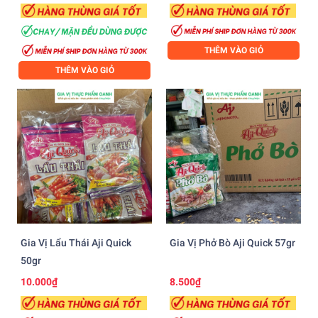
THÊM VÀO GIỎ
THÊM VÀO GIỎ
Gia Vị Lẩu Thái Aji Quick
Gia Vị Phở Bò Aji Quick 57gr
50gr
10.000₫
8.500₫