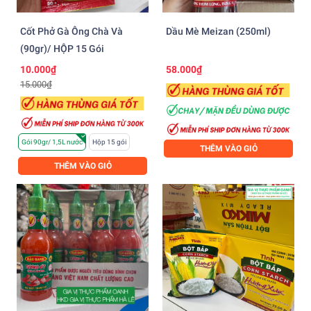
Cốt Phở Gà Ông Chà Và
Dầu Mè Meizan (250ml)
(90gr)/ HỘP 15 Gói
10.000₫
58.000₫
15.000₫
Gói 90gr/ 1,5L nước
Hộp 15 gói
THÊM VÀO GIỎ
THÊM VÀO GIỎ