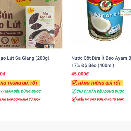
ạo Lứt Sa Giang (200g)
Nước Cốt Dừa Ít Béo Ayam 
17% Độ Béo (400ml)
00₫
45.000₫