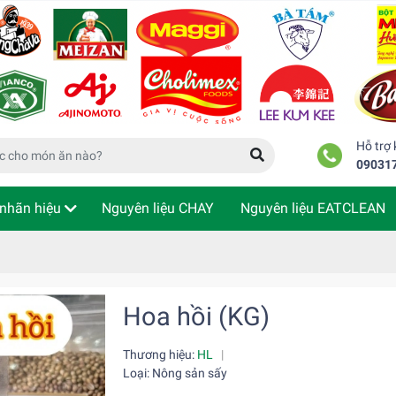
Hỗ trợ
09031
nhãn hiệu
Nguyên liệu CHAY
Nguyên liệu EATCLEAN
m tra đơn hàng
Hoa hồi (KG)
Thương hiệu:
HL
|
Loại: Nông sản sấy