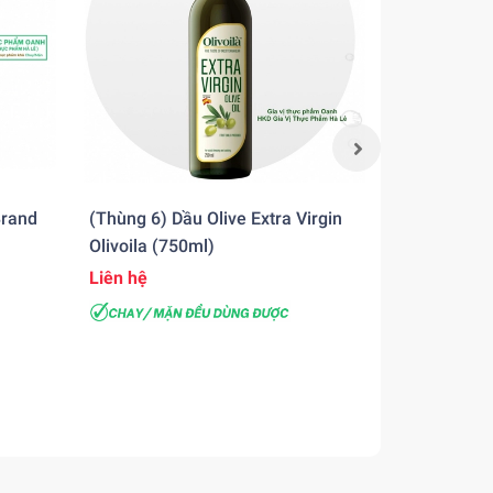
Brand
(Thùng 6) Dầu Olive Extra Virgin
(Thùng 6) 
Olivoila (750ml)
Olivoila (7
Liên hệ
Liên hệ