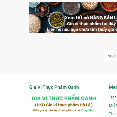
Gia Vị Thực Phẩm Oanh
Men
Tran
MIỄ
Theo