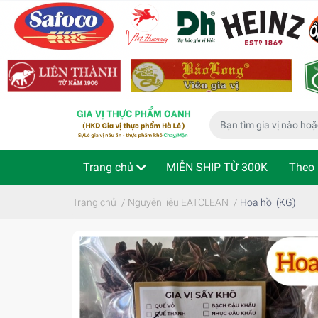
Trang chủ
MIỄN SHIP TỪ 300K
Theo 
Phù hợp cho bé
Thực phẩm ăn liền
Kiể
Trang chủ
/
Nguyên liệu EATCLEAN
/
Hoa hồi (KG)