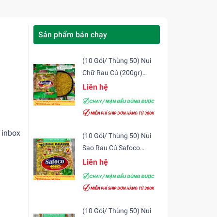
Sản phẩm bán chạy
(10 Gói/ Thùng 50) Nui
Chữ Rau Củ (200gr)
Safoco
Liên hệ
 inbox
(10 Gói/ Thùng 50) Nui
Sao Rau Củ Safoco
(200gr)
Liên hệ
(10 Gói/ Thùng 50) Nui