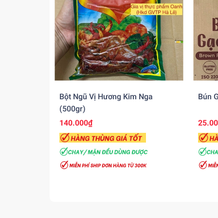
Bột Ngũ Vị Hương Kim Nga
Bún G
(500gr)
140.000₫
25.0