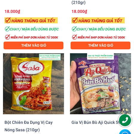
(210gr)
18.000₫
18.000₫
THÊM VÀO GIỎ
THÊM VÀO GIỎ
Bột Chiên Đa Dụng Vị Cay
Gia Vị Bún Bò Aji Quick 59gr
Nóng Sasa (210gr)