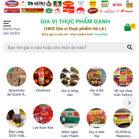
0
Danh mục
sản phẩm
Ajinomoto
Cholimex
Gia vị Bà
Gia vị nông
Mì nui chay
Aji Quick Aji
Tám
sản
mặn Safoco
Ngon
Lee Kum Kee
Bảo Long/
Mắm ngon
OLIVOILA,
Gia vị Anh
OCV/ Việt
Liên Thành
Neptune,
Hai