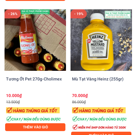
- 26%
- 19%
Tương Ớt Pet 270g-Cholimex
Mù Tạt Vàng Heinz (255gr)
10.000₫
70.000₫
13.500₫
86.000₫
THÊM VÀO GIỎ