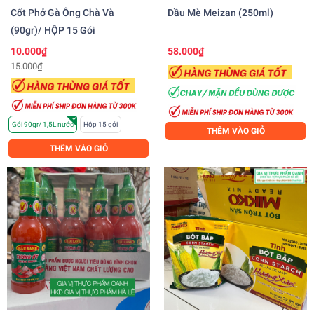
Cốt Phở Gà Ông Chà Và
Dầu Mè Meizan (250ml)
(90gr)/ HỘP 15 Gói
10.000₫
58.000₫
15.000₫
Gói 90gr/ 1,5L nước
Hộp 15 gói
THÊM VÀO GIỎ
THÊM VÀO GIỎ