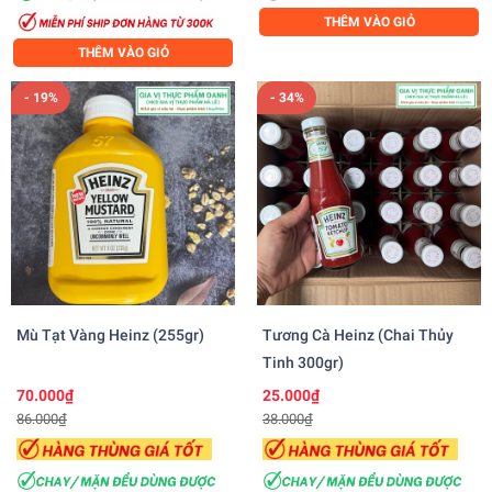
THÊM VÀO GIỎ
THÊM VÀO GIỎ
- 19%
- 34%
Mù Tạt Vàng Heinz (255gr)
Tương Cà Heinz (chai Thủy
Tinh 300gr)
70.000₫
25.000₫
86.000₫
38.000₫