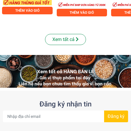
THÊM VÀO GIỎ
THÊM VÀO GIỎ
THÊ
Xem tất cả
Đăng ký nhận tin
Đăng ký