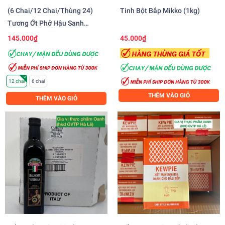
(6 Chai/12 Chai/thùng 24)
Tinh Bột Bắp Mikko (1kg)
Tương Ớt Phở Hậu Sanh
(250gr) - NẮP XANH
145.000₫
45.000₫
12 chai
6 chai
THÊM VÀO GIỎ
THÊM VÀO GIỎ