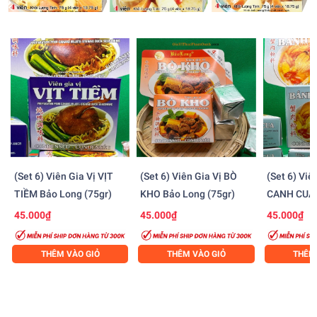
(Set 6) Viên Gia Vị VỊT
(Set 6) Viên Gia Vị BÒ
(Set 6) Vi
TIỀM Bảo Long (75gr)
KHO Bảo Long (75gr)
CANH CUA 
(75gr)
45.000₫
45.000₫
45.000₫
THÊM VÀO GIỎ
THÊM VÀO GIỎ
THÊM