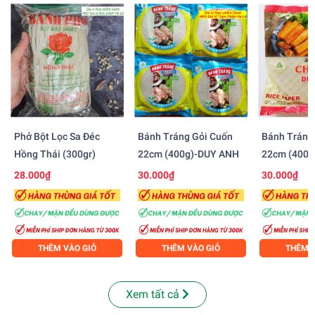
Phở Bột Lọc Sa Đéc
Bánh Tráng Gỏi Cuốn
Bánh Tráng
Hồng Thái (300gr)
22cm (400g)-DUY ANH
22cm (400
28.000₫
30.000₫
30.000₫
THÊM VÀO GIỎ
THÊM VÀO GIỎ
THÊM V
Xem tất cả