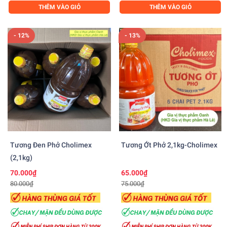
THÊM VÀO GIỎ
THÊM VÀO GIỎ
- 12%
- 13%
Tương Đen Phở Cholimex
Tương Ớt Phở 2,1kg-Cholimex
(2,1kg)
70.000₫
65.000₫
80.000₫
75.000₫