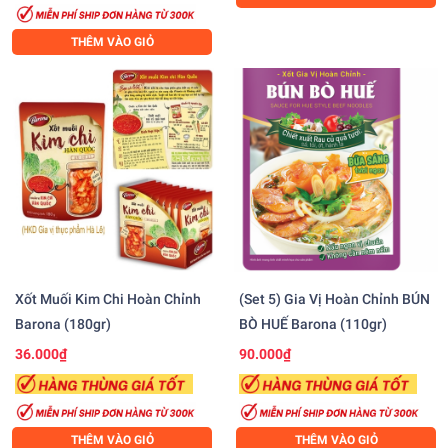
THÊM VÀO GIỎ
Xốt Muối Kim Chi Hoàn Chỉnh
(Set 5) Gia Vị Hoàn Chỉnh BÚN
Barona (180gr)
BÒ HUẾ Barona (110gr)
36.000₫
90.000₫
THÊM VÀO GIỎ
THÊM VÀO GIỎ