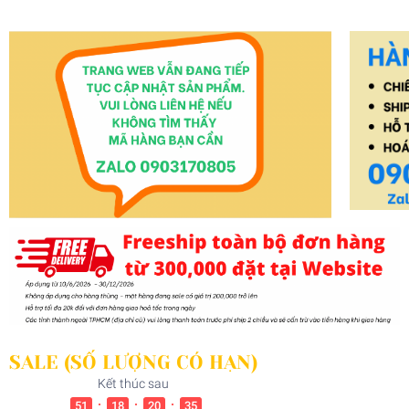
Hương
Meizan, Nam
Dương
SALE (SỐ LƯỢNG CÓ HẠN)
Kết thúc sau
:
:
:
51
18
20
33