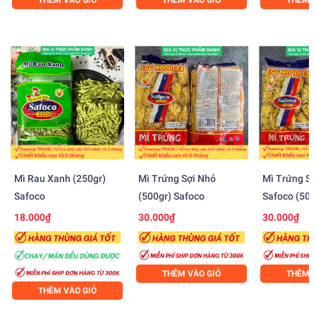
Mì Rau Xanh (250gr)
Mì Trứng Sợi Nhỏ
Mì Trứng Sợ
Safoco
(500gr) Safoco
Safoco (500
18.000₫
30.000₫
30.000₫
THÊM VÀO GIỎ
THÊM V
THÊM VÀO GIỎ