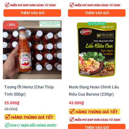
THÊM VÀO GIỎ
THÊM VÀO GIỎ
- 34%
Tương Ớt Heinz (chai Thủy
Nước Dùng Hoàn Chỉnh Lẩu
Tinh 300gr)
Riêu Cua Barona (230gr)
25.000₫
43.000₫
38.000₫
THÊM VÀO GIỎ