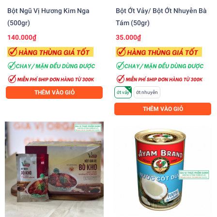
Bột Ngũ Vị Hương Kim Nga
Bột Ớt Vảy/ Bột Ớt Nhuyễn Bà
(500gr)
Tám (50gr)
140.000₫
35.000₫
THÊM VÀO GIỎ
ớt vảy
ớt nhuyễn
THÊM VÀO GIỎ