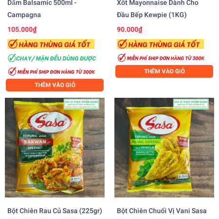
Dấm Balsamic 500ml -
Xốt Mayonnaise Dành Cho
Campagna
Đầu Bếp Kewpie (1KG)
105.000₫
90.000₫
THÊM VÀO GIỎ
THÊM VÀO GIỎ
Bột Chiên Rau Củ Sasa (225gr)
Bột Chiên Chuối Vị Vani Sasa