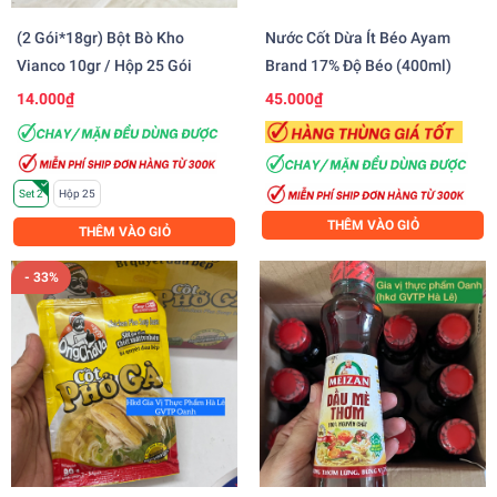
(2 Gói*18gr) Bột Bò Kho
Nước Cốt Dừa Ít Béo Ayam
Vianco 10gr / Hộp 25 Gói
Brand 17% Độ Béo (400ml)
14.000₫
45.000₫
Set 2
Hộp 25
THÊM VÀO GIỎ
THÊM VÀO GIỎ
- 33%