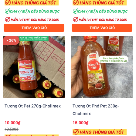
THÊM VÀO GIỎ
THÊM VÀO GIỎ
- 26%
Tương Ớt Pet 270g-Cholimex
Tương Ớt Phở Pet 230g-
Cholimex
10.000₫
15.000₫
13.500₫