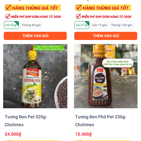
Gói 50gr
Thùng 60 gói
Gói 57gr
Lốc 12 gói
Thùng 120 gói
THÊM VÀO GIỎ
THÊM VÀO GIỎ
Tương Đen Pet 520g-
Tương Đen Phở Pet 230g-
Cholimex
Cholimex
24.000₫
15.000₫