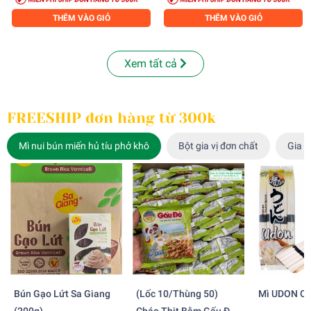
THÊM VÀO GIỎ
THÊM VÀO GIỎ
Xem tất cả
FREESHIP đơn hàng từ 300k
Mì nui bún miến hủ tíu phở khô
Bột gia vị đơn chất
Gia v
Bún Gạo Lứt Sa Giang
(Lốc 10/Thùng 50)
Mì UDON OC