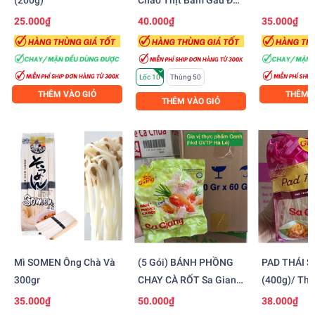
(200g)
Cháo Thịt Bằm Gấu Đỏ
(50gr)
25.000₫
40.000₫
35.000₫
Lốc 10
Thùng 50
THÊM VÀO GIỎ
THÊM V
THÊM VÀO GIỎ
Mì SOMEN Ông Chà Và
(5 Gói) BÁNH PHỒNG
PAD THÁI S
300gr
CHAY CÀ RỐT Sa Giang
(400g)/ Th
(100g)
35.000₫
50.000₫
38.000₫