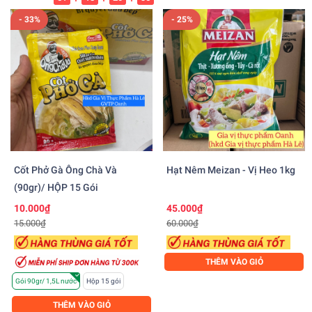
- 33%
- 25%
Cốt Phở Gà Ông Chà Và
Hạt Nêm Meizan - Vị Heo 1kg
(90gr)/ HỘP 15 Gói
10.000₫
45.000₫
15.000₫
60.000₫
THÊM VÀO GIỎ
Gói 90gr/ 1,5L nước
Hộp 15 gói
THÊM VÀO GIỎ