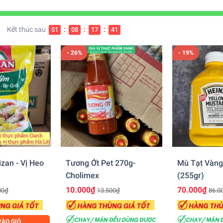
Kết thúc sau
:
:
:
51
08
17
39
- 26%
- 19%
zan - Vị Heo
Tương Ớt Pet 270g-
Mù Tạt Vàng
Cholimex
(255gr)
10.000₫
70.000₫
00₫
13.500₫
86.0
ÀO GIỎ