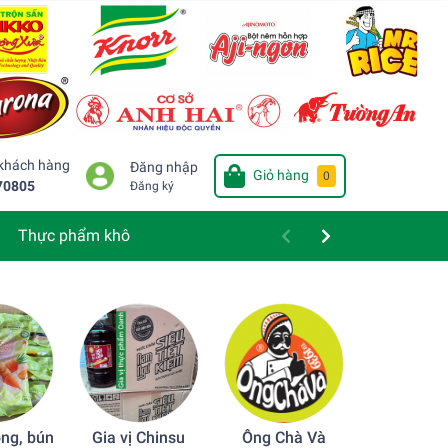
 khách hàng
Đăng nhập
Giỏ hàng
0
70805
Đăng ký
Thực phẩm khô
ng, bún
Gia vị Chinsu
Ông Chà Và
Bột chiên