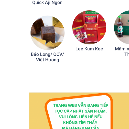
Quick Aji Ngon
Lee Kum Kee
Mắm n
Bảo Long/ OCV/
T
Việt Hương