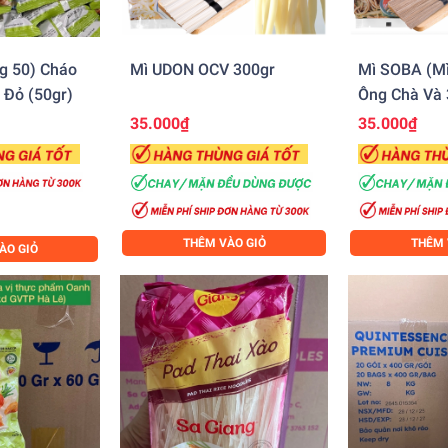
g 50) Cháo
Mì UDON OCV 300gr
Mì SOBA (Mì
 Đỏ (50gr)
Ông Chà Và 
35.000₫
35.000₫
THÊM VÀO GIỎ
THÊM 
ÀO GIỎ