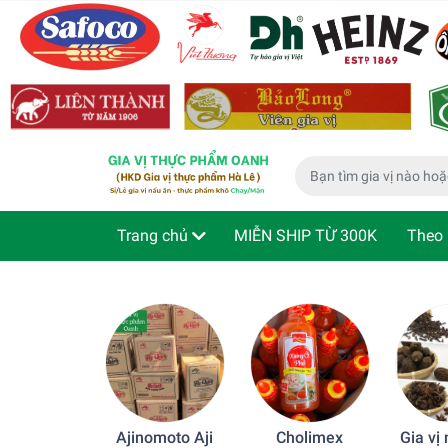
Trang chủ
MIỄN SHIP TỪ 300K
Theo 
Phù hợp cho bé
Thực phẩm ăn liền
Kiể
Ajinomoto Aji
Cholimex
Gia vị