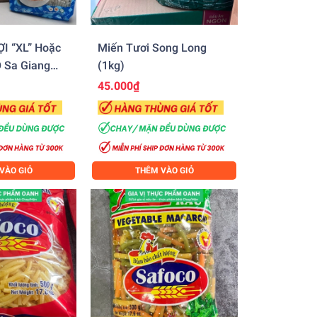
I “XL” Hoặc
Miến Tươi Song Long
 Sa Giang
(1kg)
ng 20
45.000₫
VÀO GIỎ
THÊM VÀO GIỎ