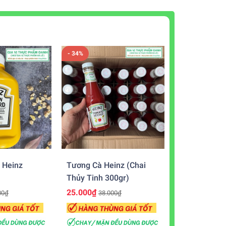
- 34%
 Heinz
Tương Cà Heinz (chai
Thủy Tinh 300gr)
25.000₫
00₫
38.000₫