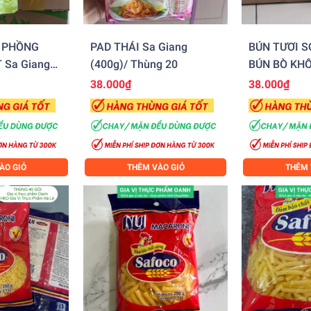
H PHỒNG
PAD THÁI Sa Giang
BÚN TƯƠI SỢ
 Sa Giang
(400g)/ Thùng 20
BÚN BÒ KHÔ
(400g)/ Thù
38.000₫
38.000₫
ÀO GIỎ
THÊM VÀO GIỎ
THÊM 