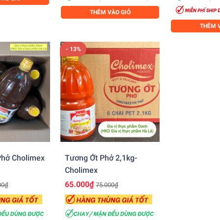
THÊM VÀO GIỎ
THÊM V
- 13%
hở Cholimex
Tương Ớt Phở 2,1kg-
Cholimex
65.000₫
00₫
75.000₫