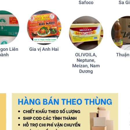
Safoco
Sa G
gon Liên
Gia vị Anh Hai
hành
OLIVOILA,
Thuận
Neptune,
Meizan, Nam
Dương