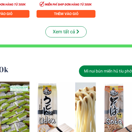
ÀO GIỎ
THÊM VÀO GIỎ
Xem tất cả
0k
Mì nui bún miến hủ tíu phở