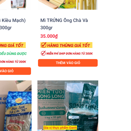
 Kiều Mạch)
Mì TRỨNG Ông Chà Và
300gr
300gr
35.000₫
THÊM VÀO GIỎ
VÀO GIỎ