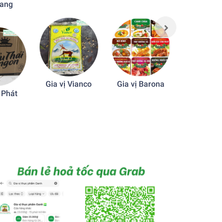
iang
sườn chay
Gia vị Vianco
Gia vị Barona
 Phát
Magg