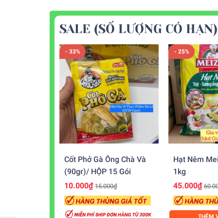
SALE (SỐ LƯỢNG CÓ HẠN)
- 33%
- 25%
Cốt Phở Gà Ông Chà Và
Hạt Nêm Mei
(90gr)/ HỘP 15 Gói
1kg
10.000₫
45.000₫
15.000₫
60.0
THÊM V