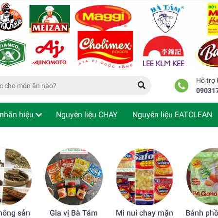
Hỗ trợ
09031
nhãn hiệu
Nguyên liệu CHAY
Nguyên liệu EATCLEAN
m tra đơn hàng
 nông sản
Gia vị Bà Tám
Mì nui chay mặn
Bánh phồ