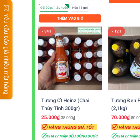
Gói 90gr/ 1,5L nước
Hộp 15 gói
Yêu cầu báo giá nhiều mặt hàng
THÊM VÀO GIỎ
- 34%
- 12%
Tương Ớt Heinz (chai
Tương Đen P
Thủy Tinh 300gr)
(2,1kg)
25.000₫
70.000₫
38.000₫
80.0