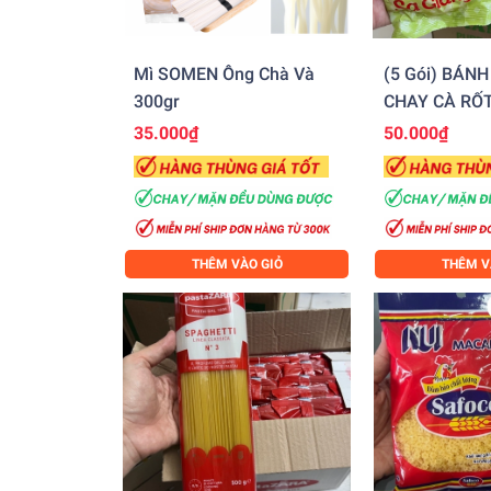
Mì SOMEN Ông Chà Và
(5 Gói) BÁN
300gr
CHAY CÀ RỐT
(100g)
35.000₫
50.000₫
THÊM VÀO GIỎ
THÊM V