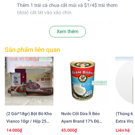
Thêm 1 trái cà chua cắt múi và $1/4$ trái thơm
(dứa) cắt lát vào xào chín.
Đun sôi 1,5 lít nước.
Cho 1 gói
Gia Vị Nêm Sẵn Aji-
Xem thêm
Quick® Lẩu Thái
vào, khuấy đều tay. (1,5 lit)
Thêm vài tép sả đập dập và lá chanh sẽ thơm ngon
Sản phẩm liên quan
hơn. Đun sôi lại và thưởng thức. Dùng chung với hải
sản, thịt cá và rau.
(2 Gói*18gr) Bột Bò Kho
Nước Cốt Dừa Ít Béo
(Thùng 6)
Vianco 10gr / Hộp 25
Ayam Brand 17% Độ
Extra Virg
Gói
Béo (400ml)
(750ml)
14.000₫
45.000₫
Liên hệ