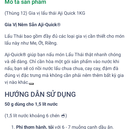
Mô tả sản phẩm
(Thùng 12) Gia vị lẩu thái Aji Quick 1KG
Gia Vị Nêm Sẵn Aji-Quick®
Lẩu Thái bao gồm đầy đủ các loại gia vị cần thiết cho món
lẩu này như Me, Ớt, Riềng.
Aji-Quick® giúp bạn nấu món Lẩu Thái thật nhanh chóng
và dễ dàng. Chỉ cần hòa một gói sản phẩm vào nước khi
nấu, bạn sẽ có nồi nước lẩu chua chua, cay cay, đậm đà
đúng vị đặc trưng mà không cần phải nêm thêm bất kỳ gia
vị nào khác.
HƯỚNG DẪN SỬ DỤNG
50 g dùng cho 1,5 lít nước
(1,5 lít nước khoảng 6 chén 🥣)
Phi thơm hành, tỏi
với 6 - 7 muỗng canh dầu ăn.