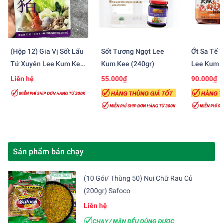
(Hộp 12) Gia Vị Sốt Lẩu
Sốt Tương Ngọt Lee
Ớt Sa Tế 
Tứ Xuyên Lee Kum Kee
Kum Kee (240gr)
Lee Kum K
(70gr)
Liên hệ
55.000₫
90.000₫
Sản phẩm bán chạy
(10 Gói/ Thùng 50) Nui Chữ Rau Củ
(200gr) Safoco
Liên hệ