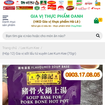
0
Danh mục
sản phẩm
Trang chủ
/
Lee Kum Kee
/
(Hộp 12) Gia vị sốt lẩu tứ xuyên Lee Kum Kee (70gr)