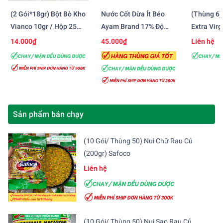
(2 Gói*18gr) Bột Bò Kho
Nước Cốt Dừa Ít Béo
(Thùng 6)
Vianco 10gr / Hộp 25
Ayam Brand 17% Độ
Extra Virg
Gói
Béo (400ml)
(750ml)
14.000₫
45.000₫
Liên hệ
Sản phẩm bán chạy
(10 Gói/ Thùng 50) Nui Chữ Rau Củ
(200gr) Safoco
Liên hệ
(10 Gói/ Thùng 50) Nui Sao Rau Củ