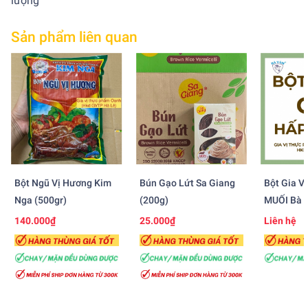
lượng
Sản phẩm liên quan
Bột Ngũ Vị Hương Kim
Bún Gạo Lứt Sa Giang
Bột Gia V
Nga (500gr)
(200g)
MUỐI Bà 
500gr)
140.000₫
25.000₫
Liên hệ