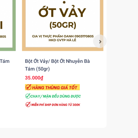
 Tám
Bột Ớt Vảy/ Bột Ớt Nhuyễn Bà
Bột Gia Vị 
Tám (50gr)
35.000₫
Liên hệ