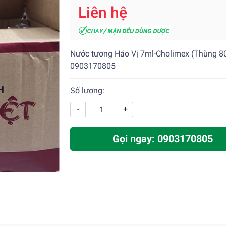
Liên hệ
Nước tương Hảo Vị 7ml-Cholimex (Thùng 80
0903170805
Số lượng:
-
+
Gọi ngay: 0903170805