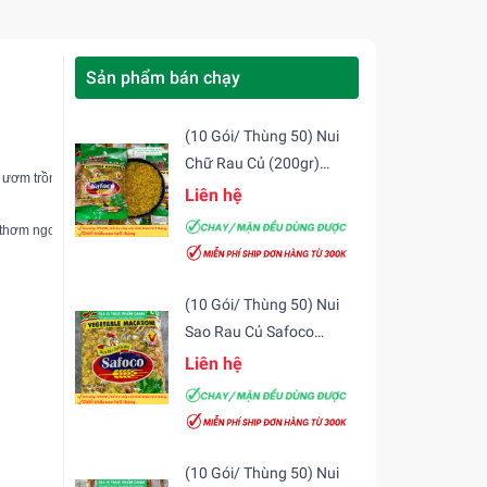
Sản phẩm bán chạy
(10 Gói/ Thùng 50) Nui
Chữ Rau Củ (200gr)
 ươm trồng để cho ra các hạt đậu nành đạt tiêu chuẩn về chất lượng. 

Safoco
Liên hệ
 thơm ngon hơn. 

(10 Gói/ Thùng 50) Nui
Sao Rau Củ Safoco
(200gr)
Liên hệ
(10 Gói/ Thùng 50) Nui