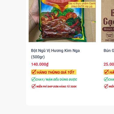
Bột Ngũ Vị Hương Kim Nga
Bún G
(500gr)
140.000₫
25.0