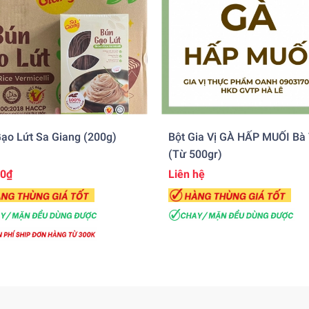
ạo Lứt Sa Giang (200g)
Bột Gia Vị GÀ HẤP MUỐI Bà
(từ 500gr)
00₫
Liên hệ