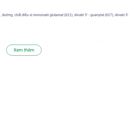
ường, chất điều vị mononatri glutamat (621), dinatri 5' - guanylat (627), dinatri 5
và pha chế cho vừa khẩu vị của từng người, làm gia vị cho ướp, tẩm, chiên, xào, nấu
Xem thêm
 rau xào, thịt bò xào, bánh mì ốp la, bún chả giò, heo quay, vịt quay, đậu hũ chiên,
rong bao bì kín ở nhiệt độ phòng, tránh ánh nắng trực tiếp. 

ì 

 doanh gia vị thực phẩm Hà Lê* SỈ VUI LÒNG LIÊN HỆ LƯU Ý: HS
Quý khách hàng có thể inbox kiểm tra date thực tế giao nếu cầ
g-SP