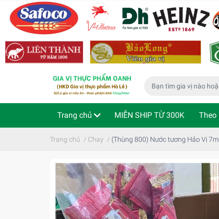
Trang chủ
MIỄN SHIP TỪ 300K
Theo 
Phù hợp cho bé
Thực phẩm ăn liền
Kiể
Trang chủ
/
Chay
/
(Thùng 800) Nước tương Hảo Vị 7m