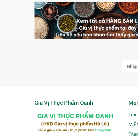
Gia Vị Thực Phẩm Oanh
Men
Tran
MIỄ
Theo