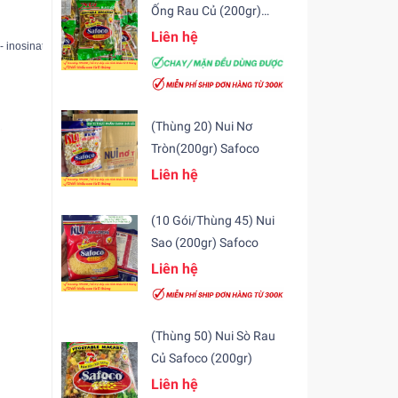
Ống Rau Củ (200gr)
Safoco
Liên hệ
' - inosinat (631), aspartam (951), acesulfam kali (950), chất điều chỉnh độ acid - 
(Thùng 20) Nui Nơ
,… 

Tròn(200gr) Safoco
Liên hệ
 chả lụa, thịt luộc,…

(10 Gói/Thùng 45) Nui
Sao (200gr) Safoco
Liên hệ
D trên
(Thùng 50) Nui Sò Rau
n.
Củ Safoco (200gr)
Liên hệ