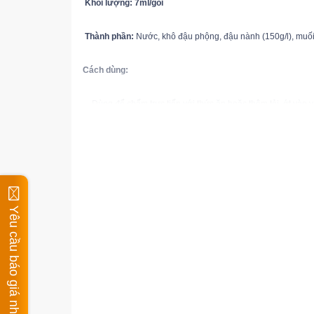
Khối lượng: 7ml/gói
Thành phần: 
Nước, khô đậu phộng, đậu nành (150g/l), muối, đ
Cách dùng: 
 – Dùng để chấm trực tiếp với thức ăn hoặc thêm tỏi, ớt vào 
– Các món ăn thích hợp dùng kèm với nước tương: rau cải luộc,
Hướng dẫn bảo quản: 
Bảo quản nơi khô, sạch, thoáng mát, t
Thời gian sử dụng: 
12 tháng kể từ ngày sản xuất in trên bao b
Yêu cầu báo giá nhiều mặt hàng
(cholimexfood.com.vn)
*Kênh bán lẻ Gia vị thực phẩm Oanh - Hộ kinh
hình sản phẩm có thể không phải HSD thực tế. 
Shop cam kết giao hàng chính hãng chất lượn