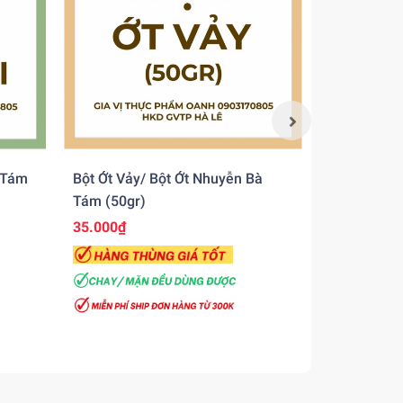
 Tám
Bột Ớt Vảy/ Bột Ớt Nhuyễn Bà
Bột Gia Vị 
Tám (50gr)
35.000₫
Liên hệ