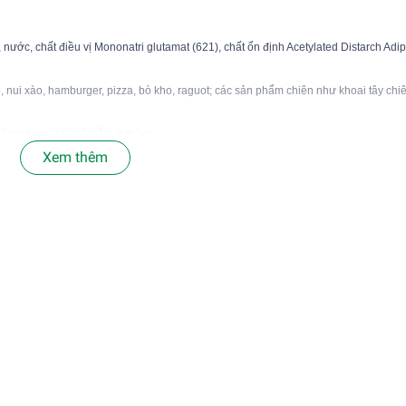
ước, chất điều vị Mononatri glutamat (621), chất ổn định Acetylated Distarch Adi
, nui xào, hamburger, pizza, bò kho, raguot; các sản phẩm chiên như khoai tây ch
ữ lạnh sau khi mở nắp: 2 tháng. 
Xem thêm
bì 
 doanh gia vị thực phẩm Hà Lê* SỈ VUI LÒNG LIÊN HỆ LƯU Ý: HS
Quý khách hàng có thể inbox kiểm tra date thực tế giao nếu cầ
g-SP