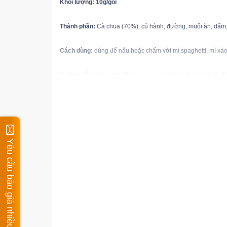
Khối lượng: 10g/gói
Thành phần: 
Cà chua (70%), củ hành, đường, muối ăn, dấm, n
Cách dùng: 
dùng để nấu hoặc chấm với mì spaghetti, mì xào
Hướng dẫn bảo quản: 
Bảo quản nơi khô ráo, thoáng mát. Gi
Thời gian sử dụng: 
12 tháng kể từ ngày sản xuất in trên bao 
(cholimexfood.com.vn)
*Kênh bán lẻ Gia vị thực phẩm Oanh - Hộ kinh
Yêu cầu báo giá nhiều mặt hàng
hình sản phẩm có thể không phải HSD thực tế. 
Shop cam kết giao hàng chính hãng chất lượn