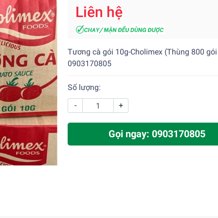
Liên hệ
Tương cà gói 10g-Cholimex (Thùng 800 gói 
0903170805
Số lượng:
-
+
Gọi ngay: 0903170805