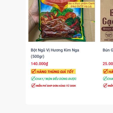
Bột Ngũ Vị Hương Kim Nga
Bún G
(500gr)
140.000₫
25.0