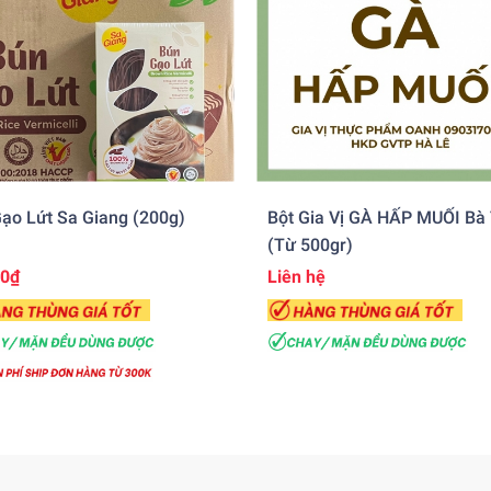
ạo Lứt Sa Giang (200g)
Bột Gia Vị GÀ HẤP MUỐI Bà
(từ 500gr)
00₫
Liên hệ