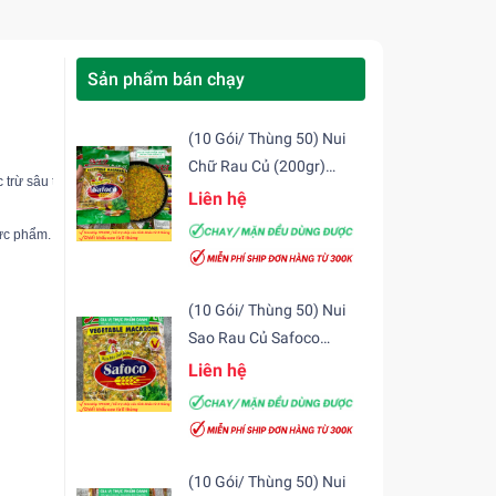
Sản phẩm bán chạy
(10 Gói/ Thùng 50) Nui
Chữ Rau Củ (200gr)
trừ sâu tạo ra 
tương cà Cholimex
 với vị chua chua ngọt ngọt giúp kích thích vị g
Safoco
Liên hệ
ực phẩm. 
(10 Gói/ Thùng 50) Nui
Sao Rau Củ Safoco
(200gr)
Liên hệ
(10 Gói/ Thùng 50) Nui