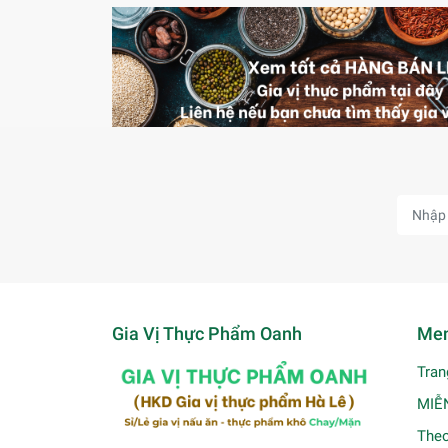
Gia Vị Thực Phẩm Oanh
Men
Tran
MIỄ
Theo