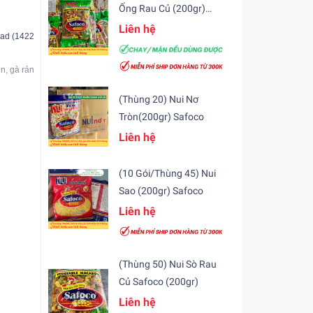
Ống Rau Củ (200gr)
Safoco
Liên hệ
pad (1422), chất bảo quản Natri benzoat (211) hoặc Kali sorbat (202), màu tổng h
iên, gà rán, cá chiên, xúc xích nướng… cho món ăn thêm hương vị đậm đà, thơm ng
(Thùng 20) Nui Nơ
Tròn(200gr) Safoco
Liên hệ
(10 Gói/Thùng 45) Nui
Sao (200gr) Safoco
D trên
Liên hệ
n.
(Thùng 50) Nui Sò Rau
Củ Safoco (200gr)
Liên hệ