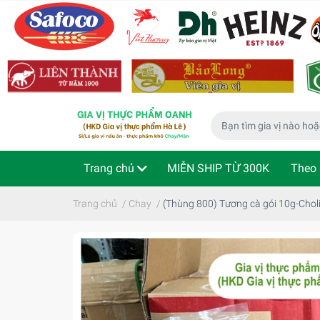
Trang chủ
MIỄN SHIP TỪ 300K
Theo 
Phù hợp cho bé
Thực phẩm ăn liền
Kiể
Trang chủ
/
Chay
/
(Thùng 800) Tương cà gói 10g-Cho